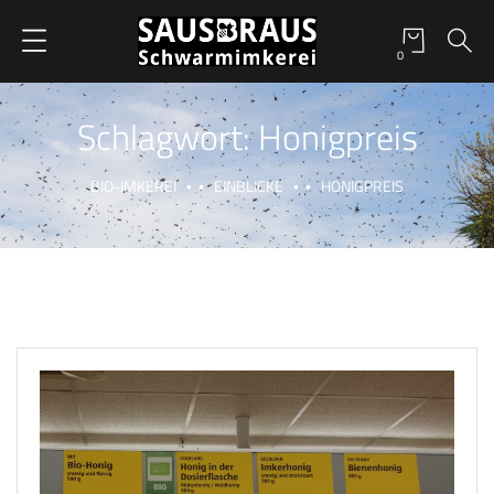
0
Schlagwort:
Honigpreis
BIO-IMKEREI
EINBLICKE
HONIGPREIS